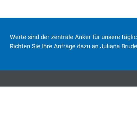
Werte sind der zentrale Anker für unsere tägli
Richten Sie Ihre Anfrage dazu an Juliana Brude
SocraMetrics GmbH
Ein Unternehmen der CERTANIA Gruppe
HEADQUARTER
OFFICE BERLIN
Mainzerhofplatz 14
Leipziger Platz 15
99084 Erfurt
10117 Berlin